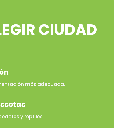
LEGIR CIUDAD
ión
limentación más adecuada.
ascotas
oedores y reptiles.