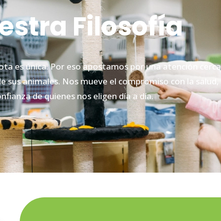
estra Filosofía
a es única. Por eso apostamos por una atención cercan
e sus animales. Nos mueve el compromiso con la salud, e
nfianza de quienes nos eligen día a día.