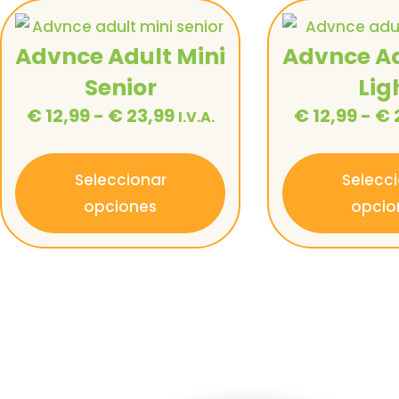
Advnce Adult Mini
Advnce Ad
Senior
Lig
€
12,99
-
€
23,99
€
12,99
-
€
I.V.A.
Seleccionar
Selecc
opciones
opcio