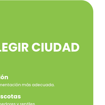
LEGIR CIUDAD
ión
limentación más adecuada.
ascotas
oedores y reptiles.