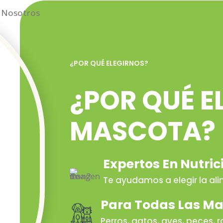
¿POR QUÉ ELEGIRNOS?
¿POR QUÉ E
MASCOTA?
Expertos En Nutric
Te ayudamos a elegir la a
Para Todas Las M
Perros, gatos, aves, peces, r