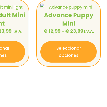
ult Mini
Advance Puppy
ht
Mini
23,99
€
12,99
-
€
23,99
I.V.A.
I.V.A.
ionar
Seleccionar
nes
opciones